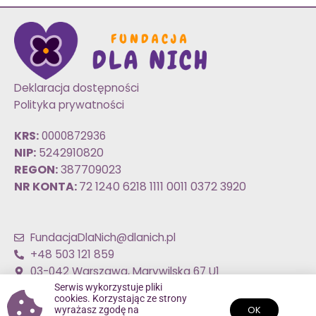
Deklaracja dostępności
Polityka prywatności
KRS:
0000872936
NIP:
5242910820
REGON:
387709023
NR KONTA:
72 1240 6218 1111 0011 0372 3920
FundacjaDlaNich@dlanich.pl
+48 503 121 859
03-042 Warszawa, Marywilska 67 U1
Znajdź nas:
Serwis wykorzystuje pliki
F
I
cookies. Korzystając ze strony
OK
wyrażasz zgodę na