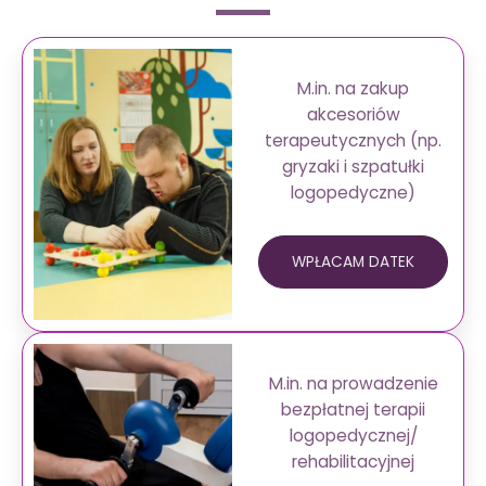
M.in. na zakup
akcesoriów
terapeutycznych (np.
gryzaki i szpatułki
logopedyczne)
WPŁACAM DATEK
M.in. na prowadzenie
bezpłatnej terapii
logopedycznej/
rehabilitacyjnej